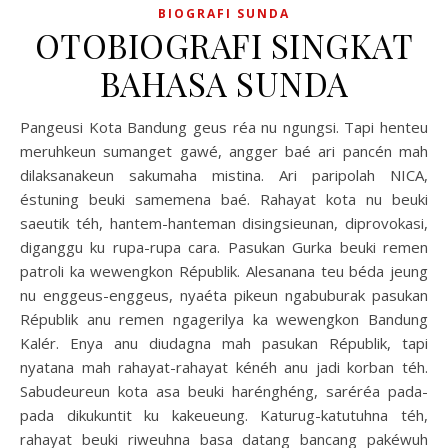
BIOGRAFI SUNDA
OTOBIOGRAFI SINGKAT
BAHASA SUNDA
Pangeusi Kota Bandung geus réa nu ngungsi. Tapi henteu
meruhkeun sumanget gawé, angger baé ari pancén mah
dilaksanakeun sakumaha mistina. Ari paripolah NICA,
éstuning beuki samemena baé. Rahayat kota nu beuki
saeutik téh, hantem-hanteman disingsieunan, diprovokasi,
diganggu ku rupa-rupa cara. Pasukan Gurka beuki remen
patroli ka wewengkon Républik. Alesanana teu béda jeung
nu enggeus-enggeus, nyaéta pikeun ngabuburak pasukan
Républik anu remen ngagerilya ka wewengkon Bandung
Kalér. Enya anu diudagna mah pasukan Républik, tapi
nyatana mah rahayat-rahayat kénéh anu jadi korban téh.
Sabudeureun kota asa beuki harénghéng, saréréa pada-
pada dikukuntit ku kakeueung. Katurug-katutuhna téh,
rahayat beuki riweuhna basa datang bancang pakéwuh