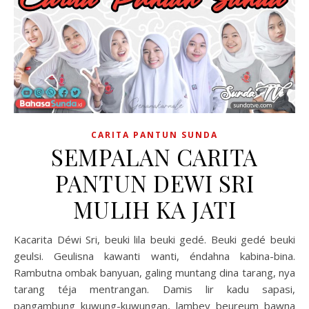
CARITA PANTUN SUNDA
SEMPALAN CARITA
PANTUN DEWI SRI
MULIH KA JATI
Kacarita Déwi Sri, beuki lila beuki gedé. Beuki gedé beuki
geulsi. Geulisna kawanti wanti, éndahna kabina-bina.
Rambutna ombak banyuan, galing muntang dina tarang, nya
tarang téja mentrangan. Damis lir kadu sapasi,
pangambung kuwung-kuwungan, lambey beureum bawna