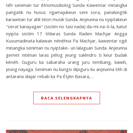
téh seniman tur étnomusikolog Sunda Kawentar minangka
pangatik nu husus ngamajukeun seni sora, panalungtik
karawitan tur ahli téori musik Sunda. Anjeunna nu nyiptakeun
"serat kanayagan" (sistim no tasi nada) da-mi-na-ti-la, katut
nyipta sistim 17 titilaras Sunda Raden Machjar Angga
Kusumadinata kalawan nénéhna Pa Machjar, kawentar ogé
minangka seniman nu nyiptake- un lalaguan Sunda. Anjeunna
gemet niténan laras pélog jeung saléndro ti keur budak
kénéh. Guguru ka sabaraha urang juru tembang, kawih,
jeung nayaga. Seniman nu kungsi dipiguru ku anjeunna téh di
antarana diajar rebab ka Pa Étjén Basara,…
BACA SELENGKAPNYA