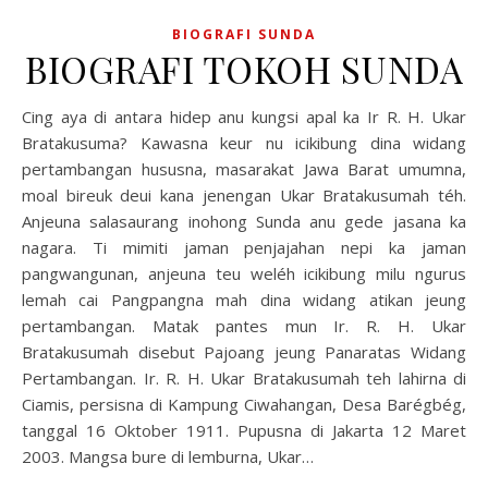
BIOGRAFI SUNDA
BIOGRAFI TOKOH SUNDA
Cing aya di antara hidep anu kungsi apal ka Ir R. H. Ukar
Bratakusuma? Kawasna keur nu icikibung dina widang
pertambangan hususna, masarakat Jawa Barat umumna,
moal bireuk deui kana jenengan Ukar Bratakusumah téh.
Anjeuna salasaurang inohong Sunda anu gede jasana ka
nagara. Ti mimiti jaman penjajahan nepi ka jaman
pangwangunan, anjeuna teu weléh icikibung milu ngurus
lemah cai Pangpangna mah dina widang atikan jeung
pertambangan. Matak pantes mun Ir. R. H. Ukar
Bratakusumah disebut Pajoang jeung Panaratas Widang
Pertambangan. Ir. R. H. Ukar Bratakusumah teh lahirna di
Ciamis, persisna di Kampung Ciwahangan, Desa Barégbég,
tanggal 16 Oktober 1911. Pupusna di Jakarta 12 Maret
2003. Mangsa bure di lemburna, Ukar…