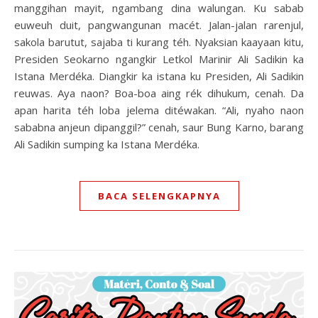
manggihan mayit, ngambang dina walungan. Ku sabab
euweuh duit, pangwangunan macét. Jalan-jalan rarenjul,
sakola barutut, sajaba ti kurang téh. Nyaksian kaayaan kitu,
Presiden Seokarno ngangkir Letkol Marinir Ali Sadikin ka
Istana Merdéka. Diangkir ka istana ku Presiden, Ali Sadikin
reuwas. Aya naon? Boa-boa aing rék dihukum, cenah. Da
apan harita téh loba jelema ditéwakan. “Ali, nyaho naon
sababna anjeun dipanggil?” cenah, saur Bung Karno, barang
Ali Sadikin sumping ka Istana Merdéka.
BACA SELENGKAPNYA