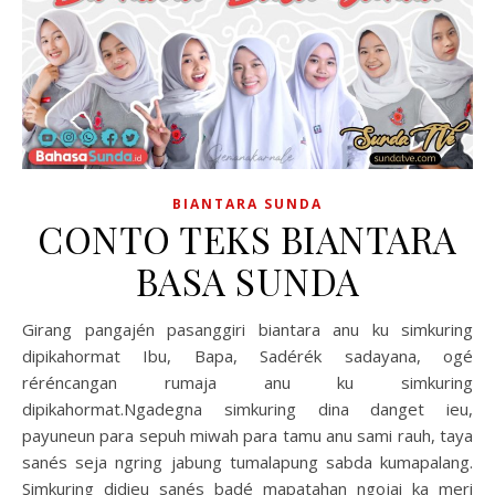
BIANTARA SUNDA
CONTO TEKS BIANTARA
BASA SUNDA
Girang pangajén pasanggiri biantara anu ku simkuring
dipikahormat Ibu, Bapa, Sadérék sadayana, ogé
réréncangan rumaja anu ku simkuring
dipikahormat.Ngadegna simkuring dina danget ieu,
payuneun para sepuh miwah para tamu anu sami rauh, taya
sanés seja ngring jabung tumalapung sabda kumapalang.
Simkuring didieu sanés badé mapatahan ngojai ka meri