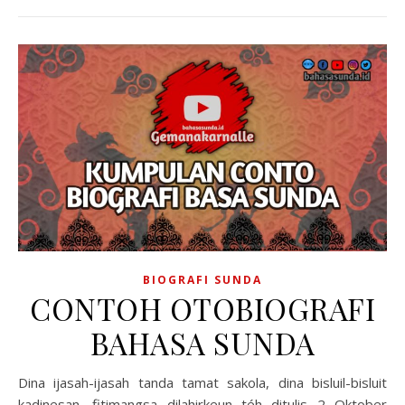
BIOGRAFI SUNDA
CONTOH OTOBIOGRAFI
BAHASA SUNDA
Dina ijasah-ijasah tanda tamat sakola, dina bisluil-bisluit
kadinesan, fitimangsa dilahirkeun téh ditulis 2 Oktober