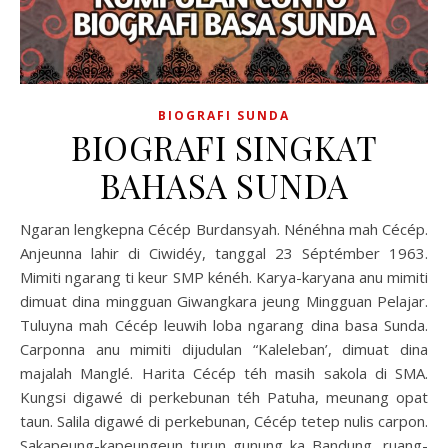
BIOGRAFI SUNDA
BIOGRAFI SINGKAT
BAHASA SUNDA
Ngaran lengkepna Cécép Burdansyah. Nénéhna mah Cécép.
Anjeunna lahir di Ciwidéy, tanggal 23 Séptémber 1963.
Mimiti ngarang ti keur SMP kénéh. Karya-karyana anu mimiti
dimuat dina mingguan Giwangkara jeung Mingguan Pelajar.
Tuluyna mah Cécép leuwih loba ngarang dina basa Sunda.
Carponna anu mimiti dijudulan “Kaleleban’, dimuat dina
majalah Manglé. Harita Cécép téh masih sakola di SMA.
Kungsi digawé di perkebunan téh Patuha, meunang opat
taun. Salila digawé di perkebunan, Cécép tetep nulis carpon.
Sakapeung-kapeungeun turun gunung ka Bandung, ruang-