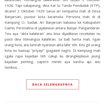
1928. Tapi sakapeung, dina Kar tu Tanda Penduduk (KTP),
dicatet 2 Oktober 1929 Sarua ari tempatna mah di Desa
Banjarsari, puseur kota kacamata. Persisna mah di di
Kampung Ci- badak. Ari Banjarsari kabawa ka Kabupaten
Ciamis Perenahna di jajalaneun antara Banjar-Pangandaran.
Teu aya "akta kalahiran" anu bisa dijadikeun cecekelan nu
pasti dina titimangsa kalahiran. Sa bab harita mah, ngan
urang kota, anu lumrah nyarieun akta lahir téh. Kitu gé urang
kota nu kaasup "priyayi" (pagawé nagri). Di kampung mah
sgala rupa kajadian téh cukup ku dirangkepkeun jeung
kajadian penting, saperti mimiti aya karéta api anu
tembus…
BACA SELENGKAPNYA