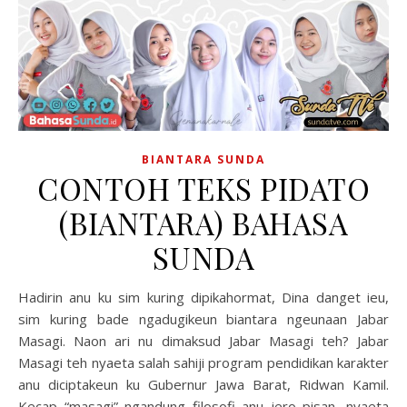
BIANTARA SUNDA
CONTOH TEKS PIDATO
(BIANTARA) BAHASA
SUNDA
Hadirin anu ku sim kuring dipikahormat, Dina danget ieu,
sim kuring bade ngadugikeun biantara ngeunaan Jabar
Masagi. Naon ari nu dimaksud Jabar Masagi teh? Jabar
Masagi teh nyaeta salah sahiji program pendidikan karakter
anu diciptakeun ku Gubernur Jawa Barat, Ridwan Kamil.
Kecap “masagi” ngandung filosofi anu jero pisan, nyaeta