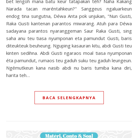
bet lengoh mana batu keur tatapakan téh? Naha Kakang
Narada tacan maréntahkeun?" Sanggeus ngaluarkeun
endog tina sungutna, Déwa Anta pok unjukan, "Nun Gusti,
Raka Gusti kantenan parantos miwarang. Atuh para Déwa
sadayana parantos nyaranggeman Saur Raka Gusti, sing
saha anu teu tiasa nyumponan eta pamundut Gusti, baris
diteukteuk beuheung. Nguping kasauran kitu, abdi Gusti teu
kinten sedihna. Abdi Gusti ngaraos moal tiasa nyumponan
éta pamundut, rumaos teu gaduh suku teu gaduh leungeun.
Ngémutkeun kana nasib abdi nu baris tumiba kana diri,
harita teh…
BACA SELENGKAPNYA