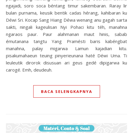
ngajadi, soro soca béntang timur sakembaran. Raray lir
bulan purnama, keusik bentik cadas hérang, kahibaran ku
Déwi Sri. Kocap Sang Hiang Déwa wenang anu gagah sarta
sakti, ningali kageulisan Nyi Pohaci kitu téh, manahna
ngaraos paur. Paur alahmanan maut hinis, sabab
émutanana tangtu Yang Pramésti baris kabéngbat
manahna, palay migarwa Lamun kajadian kitu.
pisakumahaeun teuing pinyerieunana haté Déwi Uma. Ti
leuleutik dirorok disusuan ari geus gedé dipigarwa ku
carogé. Emh, deudeuh.
BACA SELENGKAPNYA