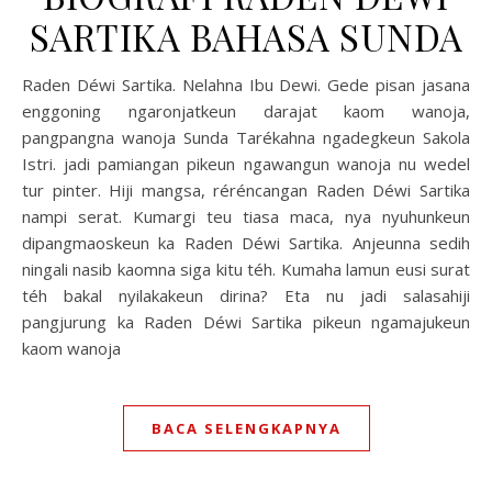
SARTIKA BAHASA SUNDA
Raden Déwi Sartika. Nelahna Ibu Dewi. Gede pisan jasana
enggoning ngaronjatkeun darajat kaom wanoja,
pangpangna wanoja Sunda Tarékahna ngadegkeun Sakola
Istri. jadi pamiangan pikeun ngawangun wanoja nu wedel
tur pinter. Hiji mangsa, réréncangan Raden Déwi Sartika
nampi serat. Kumargi teu tiasa maca, nya nyuhunkeun
dipangmaoskeun ka Raden Déwi Sartika. Anjeunna sedih
ningali nasib kaomna siga kitu téh. Kumaha lamun eusi surat
téh bakal nyilakakeun dirina? Eta nu jadi salasahiji
pangjurung ka Raden Déwi Sartika pikeun ngamajukeun
kaom wanoja
BACA SELENGKAPNYA