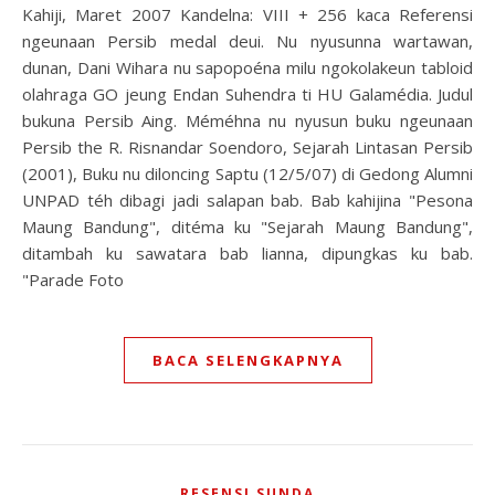
Kahiji, Maret 2007 Kandelna: VIII + 256 kaca Referensi
ngeunaan Persib medal deui. Nu nyusunna wartawan,
dunan, Dani Wihara nu sapopoéna milu ngokolakeun tabloid
olahraga GO jeung Endan Suhendra ti HU Galamédia. Judul
bukuna Persib Aing. Méméhna nu nyusun buku ngeunaan
Persib the R. Risnandar Soendoro, Sejarah Lintasan Persib
(2001), Buku nu diloncing Saptu (12/5/07) di Gedong Alumni
UNPAD téh dibagi jadi salapan bab. Bab kahijina "Pesona
Maung Bandung", ditéma ku "Sejarah Maung Bandung",
ditambah ku sawatara bab lianna, dipungkas ku bab.
"Parade Foto
BACA SELENGKAPNYA
RESENSI SUNDA