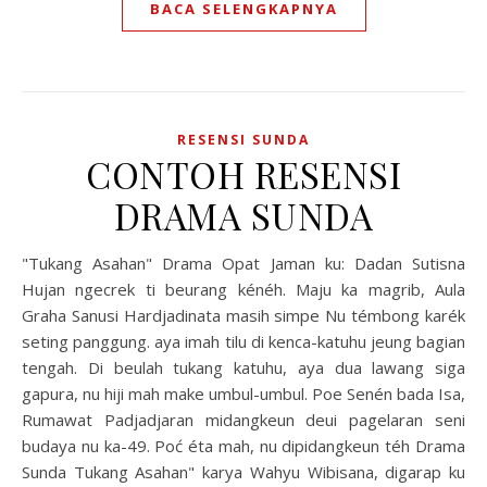
BACA SELENGKAPNYA
RESENSI SUNDA
CONTOH RESENSI
DRAMA SUNDA
"Tukang Asahan" Drama Opat Jaman ku: Dadan Sutisna
Hujan ngecrek ti beurang kénéh. Maju ka magrib, Aula
Graha Sanusi Hardjadinata masih simpe Nu témbong karék
seting panggung. aya imah tilu di kenca-katuhu jeung bagian
tengah. Di beulah tukang katuhu, aya dua lawang siga
gapura, nu hiji mah make umbul-umbul. Poe Senén bada Isa,
Rumawat Padjadjaran midangkeun deui pagelaran seni
budaya nu ka-49. Poć éta mah, nu dipidangkeun téh Drama
Sunda Tukang Asahan" karya Wahyu Wibisana, digarap ku