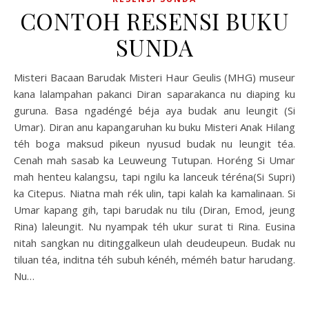
CONTOH RESENSI BUKU
SUNDA
Misteri Bacaan Barudak Misteri Haur Geulis (MHG) museur
kana lalampahan pakanci Diran saparakanca nu diaping ku
guruna. Basa ngadéngé béja aya budak anu leungit (Si
Umar). Diran anu kapangaruhan ku buku Misteri Anak Hilang
téh boga maksud pikeun nyusud budak nu leungit téa.
Cenah mah sasab ka Leuweung Tutupan. Horéng Si Umar
mah henteu kalangsu, tapi ngilu ka lanceuk téréna(Si Supri)
ka Citepus. Niatna mah rék ulin, tapi kalah ka kamalinaan. Si
Umar kapang gih, tapi barudak nu tilu (Diran, Emod, jeung
Rina) laleungit. Nu nyampak téh ukur surat ti Rina. Eusina
nitah sangkan nu ditinggalkeun ulah deudeupeun. Budak nu
tiluan téa, inditna téh subuh kénéh, méméh batur harudang.
Nu…