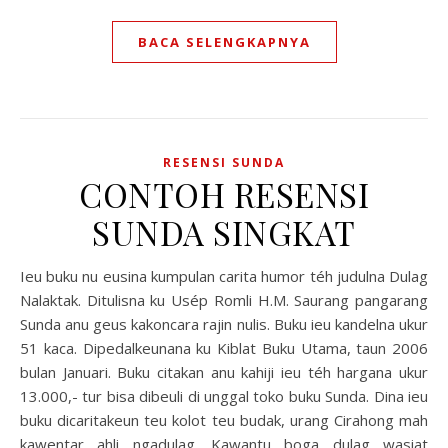
BACA SELENGKAPNYA
RESENSI SUNDA
CONTOH RESENSI
SUNDA SINGKAT
Ieu buku nu eusina kumpulan carita humor téh judulna Dulag
Nalaktak. Ditulisna ku Usép Romli H.M. Saurang pangarang
Sunda anu geus kakoncara rajin nulis. Buku ieu kandelna ukur
51 kaca. Dipedalkeunana ku Kiblat Buku Utama, taun 2006
bulan Januari. Buku citakan anu kahiji ieu téh hargana ukur
13.000,- tur bisa dibeuli di unggal toko buku Sunda. Dina ieu
buku dicaritakeun teu kolot teu budak, urang Cirahong mah
kawentar ahli ngadulag. Kawantu boga dulag wasiat