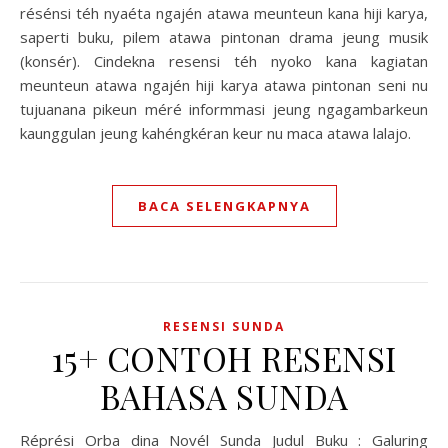
résénsi téh nyaéta ngajén atawa meunteun kana hiji karya,
saperti buku, pilem atawa pintonan drama jeung musik
(konsér). Cindekna resensi téh nyoko kana kagiatan
meunteun atawa ngajén hiji karya atawa pintonan seni nu
tujuanana pikeun méré informmasi jeung ngagambarkeun
kaunggulan jeung kahéngkéran keur nu maca atawa lalajo.
BACA SELENGKAPNYA
RESENSI SUNDA
15+ CONTOH RESENSI
BAHASA SUNDA
Réprési Orba dina Novél Sunda Judul Buku : Galuring