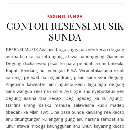
RESENSI SUNDA
CONTOH RESENSI MUSIK
SUNDA
RESENSI MUSIK Aya anu boga anggapan yén kecap degung
asalna tina kecap ratu-agung atawa tumenggung. Gamelan
Degung dipikaresep pisan ku para pejabat jaman baheula.
Bupati Bandung nu jenengan R.A.A. Wiranatakusuma salah
saurang pejabat nu migandrung pisan kana seni degung.
Anjeunna kawéntar anu ngumpulkeun lagu-lagu degung
kana wangun rékaman sora. Aya ogé anu nyebutkeun yén
degung asalna tina kecap “Deg ngadeg ka nu Agung”.
Hartina urang salaku manusa salawasna kudu madep
(ibadah) ka Allah swt. Dina basa Sunda kawilang réa kecap
anu ditungtungan ku engang gung anu hartina tempat anu
luhur atawa miboga kalungguhan anu luhur, kayaning kecap