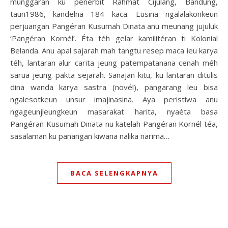
munggaran ku penerbit Rahmat Cijulang, Bandung,
taun1986, kandelna 184 kaca. Eusina ngalalakonkeun
perjuangan Pangéran Kusumah Dinata anu meunang jujuluk
‘Pangéran Kornél’. Éta téh gelar kamilitéran ti Kolonial
Belanda. Anu apal sajarah mah tangtu resep maca ieu karya
téh, lantaran alur carita jeung patempatanana cenah méh
sarua jeung pakta sejarah. Sanajan kitu, ku lantaran ditulis
dina wanda karya sastra (novél), pangarang leu bisa
ngalesotkeun unsur imajinasina. Aya peristiwa anu
ngageunjleungkeun masarakat harita, nyaéta basa
Pangéran Kusumah Dinata nu katelah Pangéran Kornél téa,
sasalaman ku panangan kiwana nalika narima…
BACA SELENGKAPNYA