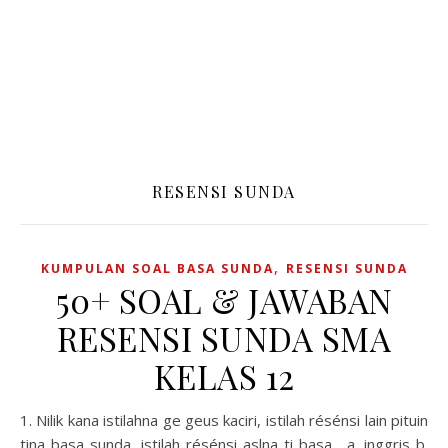
RESENSI SUNDA
,
KUMPULAN SOAL BASA SUNDA
RESENSI SUNDA
50+ SOAL & JAWABAN
RESENSI SUNDA SMA
KELAS 12
1. Nilik kana istilahna ge geus kaciri, istilah résénsi lain pituin
tina basa sunda, istilah résénsi aslna ti basa... a. inggris b.