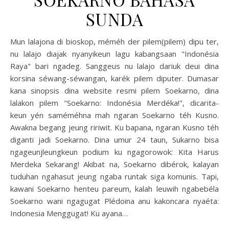
SUNDA
Mun lalajona di bioskop, méméh der pilem(pilem) dipu ter,
nu lalajo diajak nyanyikeun lagu kabangsaan "Indonésia
Raya" bari ngadeg. Sanggeus nu lalajo dariuk deui dina
korsina séwang-séwangan, karék pilem diputer. Dumasar
kana sinopsis dina website resmi pilem Soekarno, dina
lalakon pilem "Soekarno: Indonésia Merdéka!", dicarita-
keun yén saméméhna mah ngaran Soekarno téh Kusno.
Awakna begang jeung ririwit. Ku bapana, ngaran Kusno téh
diganti jadi Soekarno. Dina umur 24 taun, Sukarno bisa
ngageunjleungkeun podium ku ngagorowok: Kita Harus
Merdeka Sekarang! Akibat na, Soekarno dibérok, kalayan
tuduhan ngahasut jeung ngaba runtak siga komunis. Tapi,
kawani Soekarno henteu pareum, kalah leuwih ngabebéla
Soekarno wani ngagugat Plédoina anu kakoncara nyaéta:
Indonesia Menggugat! Ku ayana…