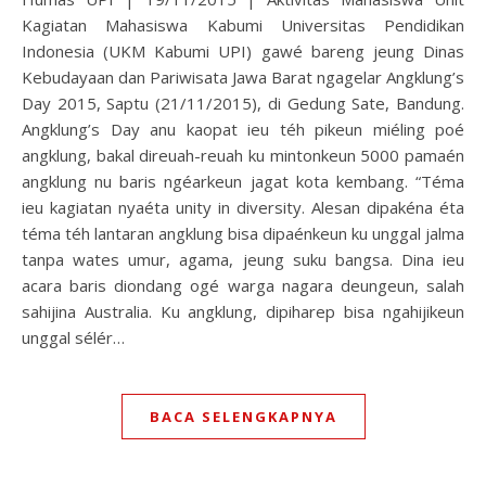
Kagiatan Mahasiswa Kabumi Universitas Pendidikan
Indonesia (UKM Kabumi UPI) gawé bareng jeung Dinas
Kebudayaan dan Pariwisata Jawa Barat ngagelar Angklung’s
Day 2015, Saptu (21/11/2015), di Gedung Sate, Bandung.
Angklung’s Day anu kaopat ieu téh pikeun miéling poé
angklung, bakal direuah-reuah ku mintonkeun 5000 pamaén
angklung nu baris ngéarkeun jagat kota kembang. “Téma
ieu kagiatan nyaéta unity in diversity. Alesan dipakéna éta
téma téh lantaran angklung bisa dipaénkeun ku unggal jalma
tanpa wates umur, agama, jeung suku bangsa. Dina ieu
acara baris diondang ogé warga nagara deungeun, salah
sahijina Australia. Ku angklung, dipiharep bisa ngahijikeun
unggal sélér…
BACA SELENGKAPNYA