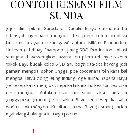
CONTOH RESENSI FILM
SUNDA
Jejer dina pilem Garuda di Dadaku karya sutradara Ifa
Isfansyah ngeunaan méngbal. Ieu pilem téh diproduksi
lantaran ku ayana rukun gawé antara: Miléan Production,
Unilever (Lifebuay Shampoo), jeung SBO Production. Lokasi
sutingna di wewengkon Jakarta Ieu pilem teh nyaritakeun
tokok Bayu budak kelas 6 SD anu boga cita-cita havang jadi
pamain mengbal sohor Unggal poe cocoanana téh kana bal
mengbal Bayu cicing jeung indung, ogé akina. Bapana Bayu
gé resep kana méngbal, nepi ka kukuna tidikes tur teu bisa
deui méngbal. Antukna ukur jadi supir taksi. Lantaran
ginggiapeun (trauma) kitu, akina Bayu teu resep ka saha
waé nu sok méngbal. Ku kituna, akina Bayu (Usman) kacida
ngahalang-halangna ka Bayu pikeun…