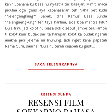
kahir upanana ku basa nu nyastra tur basajan. Mimiti maca
judulna ogé geus aya kapanasaran téh Naha bet kudu
"Néléngéngkung?" Sabab, dina Kamus Basa Sunda
"néléngnéngkung" téh taya hartina, Boa boa mantra kitu?
Du'a ti nu jadi kolot nu biasa sok disebut jampé téa. Jampé
ti kolot keur budak sar ta harepan kolot ka budak ngarah
anakna jadi jelema nu linuhung. Jadi inget kana papatah
Rama Guru, saurna, "Du'a nu téréh diijabah ku gusti…
BACA SELENGKAPNYA
RESENSI SUNDA
RESENSI FILM
SOEKARNO BAHASA