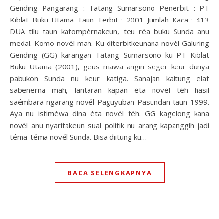
Gending Pangarang : Tatang Sumarsono Penerbit : PT
Kiblat Buku Utama Taun Terbit : 2001 Jumlah Kaca : 413
DUA tilu taun katompérnakeun, teu réa buku Sunda anu
medal. Komo novél mah. Ku diterbitkeunana novél Galuring
Gending (GG) karangan Tatang Sumarsono ku PT Kiblat
Buku Utama (2001), geus mawa angin seger keur dunya
pabukon Sunda nu keur katiga. Sanajan kaitung elat
sabenerna mah, lantaran kapan éta novél téh hasil
saémbara ngarang novél Paguyuban Pasundan taun 1999.
Aya nu istiméwa dina éta novél téh. GG kagolong kana
novél anu nyaritakeun sual politik nu arang kapanggih jadi
téma-téma novél Sunda. Bisa diitung ku…
BACA SELENGKAPNYA