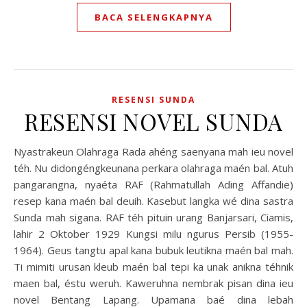
BACA SELENGKAPNYA
RESENSI SUNDA
RESENSI NOVEL SUNDA
Nyastrakeun Olahraga Rada ahéng saenyana mah ieu novel
téh. Nu didongéngkeunana perkara olahraga maén bal. Atuh
pangarangna, nyaéta RAF (Rahmatullah Ading Affandie)
resep kana maén bal deuih. Kasebut langka wé dina sastra
Sunda mah sigana. RAF téh pituin urang Banjarsari, Ciamis,
lahir 2 Oktober 1929 Kungsi milu ngurus Persib (1955-
1964). Geus tangtu apal kana bubuk leutikna maén bal mah.
Ti mimiti urusan kleub maén bal tepi ka unak anikna téhnik
maen bal, éstu weruh. Kaweruhna nembrak pisan dina ieu
novel Bentang Lapang. Upamana baé dina lebah