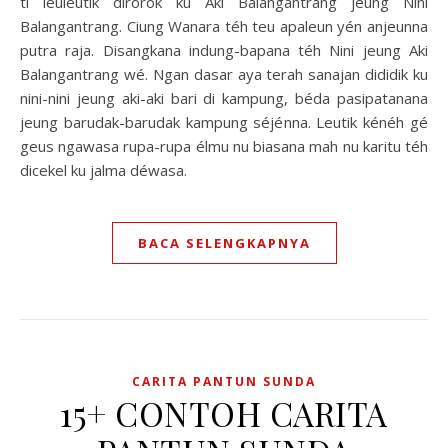
ti leuleutik dirorok ku Aki Balangantrang jeung Nini
Balangantrang. Ciung Wanara téh teu apaleun yén anjeunna
putra raja. Disangkana indung-bapana téh Nini jeung Aki
Balangantrang wé. Ngan dasar aya terah sanajan dididik ku
nini-nini jeung aki-aki bari di kampung, béda pasipatanana
jeung barudak-barudak kampung séjénna. Leutik kénéh gé
geus ngawasa rupa-rupa élmu nu biasana mah nu karitu téh
dicekel ku jalma déwasa.
BACA SELENGKAPNYA
CARITA PANTUN SUNDA
15+ CONTOH CARITA