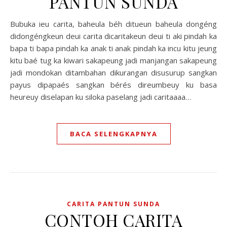
PANTUN SUNDA
Bubuka ieu carita, baheula béh ditueun baheula dongéng
didongéngkeun deui carita dicaritakeun deui ti aki pindah ka
bapa ti bapa pindah ka anak ti anak pindah ka incu kitu jeung
kitu baé tug ka kiwari sakapeung jadi manjangan sakapeung
jadi mondokan ditambahan dikurangan disusurup sangkan
payus dipapaés sangkan bérés direumbeuy ku basa
heureuy diselapan ku siloka paselang jadi caritaaaa…
BACA SELENGKAPNYA
CARITA PANTUN SUNDA
CONTOH CARITA