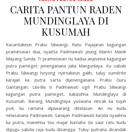
CARITA PANTUN RADEN
MUNDINGLAYA DI
KUSUMAH
Kacaritakeun Prabu Siliwangi, Ratu Pajajaran kagungan
praméswari dua, nyaéta Padmawati jeung Mantri Manik
Mayang Sunda. Ti prameswari nu kadua anjeunna kagungan
putra pameget jenenganana Jaka Mangunlaya. Ku sabab
Prabu Siliwangi hoyong nyirnakeun galih, tuluy sumérén
karajan ka putra sarta dijenenganana Prabu Guru
Gantangan. Lila-lila ti Padmawati ogé Prabu Siliwangi
kagungan putra pameget, kakasihna Mundinglaya di
Kusumah. Barang Mundinglaya yuswana nincak ka tujuh
poé, ku ramana dipiwarang ditelasan. Ari nu kudu
nelasanana Padmawati. Sanajan Padmawati kacida nyaahna
ka putra, manehna teu majar kumaha da saur ratu kudu
digugu sabda raja kudu disangga. Tuluy putrana dicandak