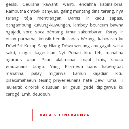
geulsi. Geulisna kawanti wanti, éndahna kabina-bina.
Rambutna ombak banyuan, galing muntang dina tarang, nya
tarang téja mentrangan. Damis lir kadu sapasi,
pangambung kuwung-kuwungan, lambey beureum bawna
ngajadi, soro soca béntang timur sakembaran. Raray lir
bulan purnama, keusik bentik cadas hérang, kahibaran ku
Déwi Sri. Kocap Sang Hiang Déwa wenang anu gagah sarta
sakti, ningali kageulisan Nyi Pohaci kitu téh, manahna
ngaraos paur. Paur alahmanan maut hinis, sabab
émutanana tangtu Yang Pramésti baris kabéngbat
manahna, palay migarwa Lamun kajadian kitu.
pisakumahaeun teuing pinyerieunana haté Déwi Uma. Ti
leuleutik dirorok disusuan ari geus gedé dipigarwa ku
carogé. Emh, deudeuh.
BACA SELENGKAPNYA