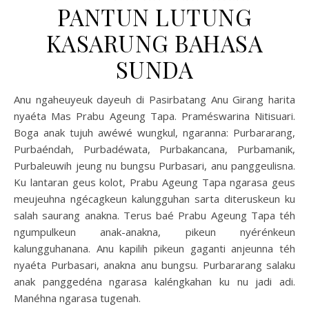
PANTUN LUTUNG
KASARUNG BAHASA
SUNDA
Anu ngaheuyeuk dayeuh di Pasirbatang Anu Girang harita
nyaéta Mas Prabu Ageung Tapa. Praméswarina Nitisuari.
Boga anak tujuh awéwé wungkul, ngaranna: Purbararang,
Purbaéndah, Purbadéwata, Purbakancana, Purbamanik,
Purbaleuwih jeung nu bungsu Purbasari, anu panggeulisna.
Ku lantaran geus kolot, Prabu Ageung Tapa ngarasa geus
meujeuhna ngécagkeun kalungguhan sarta diteruskeun ku
salah saurang anakna. Terus baé Prabu Ageung Tapa téh
ngumpulkeun anak-anakna, pikeun nyérénkeun
kalungguhanana. Anu kapilih pikeun gaganti anjeunna téh
nyaéta Purbasari, anakna anu bungsu. Purbararang salaku
anak panggedéna ngarasa kaléngkahan ku nu jadi adi.
Manéhna ngarasa tugenah.