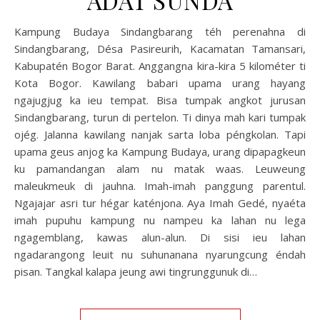
Kampung Budaya Sindangbarang téh perenahna di
Sindangbarang, Désa Pasireurih, Kacamatan Tamansari,
Kabupatén Bogor Barat. Anggangna kira-kira 5 kilométer ti
Kota Bogor. Kawilang babari upama urang hayang
ngajugjug ka ieu tempat. Bisa tumpak angkot jurusan
Sindangbarang, turun di pertelon. Ti dinya mah kari tumpak
ojég. Jalanna kawilang nanjak sarta loba péngkolan. Tapi
upama geus anjog ka Kampung Budaya, urang dipapagkeun
ku pamandangan alam nu matak waas. Leuweung
maleukmeuk di jauhna. Imah-imah panggung parentul.
Ngajajar asri tur hégar katénjona. Aya Imah Gedé, nyaéta
imah pupuhu kampung nu nampeu ka lahan nu lega
ngagemblang, kawas alun-alun. Di sisi ieu lahan
ngadarangong leuit nu suhunanana nyarungcung éndah
pisan. Tangkal kalapa jeung awi tingrunggunuk di…