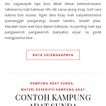
teu sagawayah tapi bisa dibuk tikeun bebeneranana.
Sabenerna mah bahasan téh rék sarua jeung ésay, boh cara
nulisna boh eusina. Ngan dina ésay mah subyektivitasna
(pamanggih pangarang) leuwih tandes, leuwih jelas.
Masalah naon waé bisa dijieun bahasan, nu penting mah aya
pangaweruh pangaweruh (kanyaho) anyar nu gedé
mangpaatna keur…
BACA SELENGKAPNYA
,
KAMPUNG ADAT SUNDA
MATERI DESKRIPSI KAMPUNG ADAT
CONTOH KAMPUNG
ADAT SUNDA