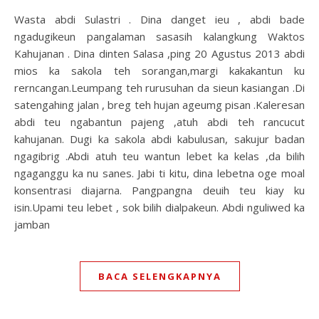
Wasta abdi Sulastri . Dina danget ieu , abdi bade
ngadugikeun pangalaman sasasih kalangkung Waktos
Kahujanan . Dina dinten Salasa ,ping 20 Agustus 2013 abdi
mios ka sakola teh sorangan,margi kakakantun ku
rerncangan.Leumpang teh rurusuhan da sieun kasiangan .Di
satengahing jalan , breg teh hujan ageumg pisan .Kaleresan
abdi teu ngabantun pajeng ,atuh abdi teh rancucut
kahujanan. Dugi ka sakola abdi kabulusan, sakujur badan
ngagibrig .Abdi atuh teu wantun lebet ka kelas ,da bilih
ngaganggu ka nu sanes. Jabi ti kitu, dina lebetna oge moal
konsentrasi diajarna. Pangpangna deuih teu kiay ku
isin.Upami teu lebet , sok bilih dialpakeun. Abdi nguliwed ka
jamban
BACA SELENGKAPNYA