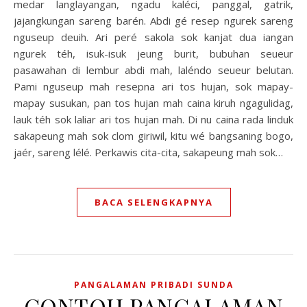
medar langlayangan, ngadu kaléci, panggal, gatrik,
jajangkungan sareng barén. Abdi gé resep ngurek sareng
nguseup deuih. Ari peré sakola sok kanjat dua iangan
ngurek téh, isuk-isuk jeung burit, bubuhan seueur
pasawahan di lembur abdi mah, laléndo seueur belutan.
Pami nguseup mah resepna ari tos hujan, sok mapay-
mapay susukan, pan tos hujan mah caina kiruh ngagulidag,
lauk téh sok laliar ari tos hujan mah. Di nu caina rada linduk
sakapeung mah sok clom giriwil, kitu wé bangsaning bogo,
jaér, sareng lélé. Perkawis cita-cita, sakapeung mah sok…
BACA SELENGKAPNYA
PANGALAMAN PRIBADI SUNDA
CONTOH PANGALAMAN