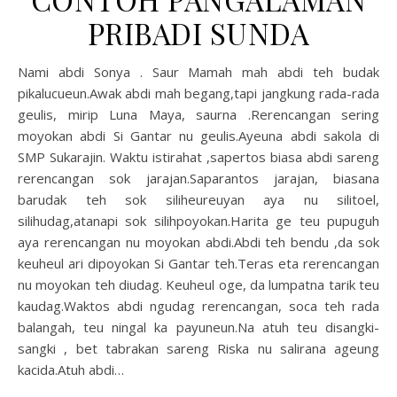
PRIBADI SUNDA
Nami abdi Sonya . Saur Mamah mah abdi teh budak
pikalucueun.Awak abdi mah begang,tapi jangkung rada-rada
geulis, mirip Luna Maya, saurna .Rerencangan sering
moyokan abdi Si Gantar nu geulis.Ayeuna abdi sakola di
SMP Sukarajin. Waktu istirahat ,sapertos biasa abdi sareng
rerencangan sok jarajan.Saparantos jarajan, biasana
barudak teh sok siliheureuyan aya nu silitoel,
silihudag,atanapi sok silihpoyokan.Harita ge teu pupuguh
aya rerencangan nu moyokan abdi.Abdi teh bendu ,da sok
keuheul ari dipoyokan Si Gantar teh.Teras eta rerencangan
nu moyokan teh diudag. Keuheul oge, da lumpatna tarik teu
kaudag.Waktos abdi ngudag rerencangan, soca teh rada
balangah, teu ningal ka payuneun.Na atuh teu disangki-
sangki , bet tabrakan sareng Riska nu salirana ageung
kacida.Atuh abdi…