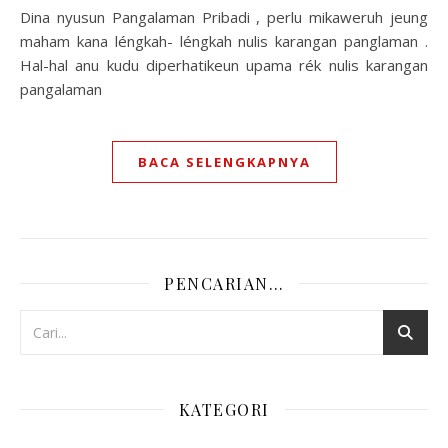
Dina nyusun Pangalaman Pribadi , perlu mikaweruh jeung
maham kana léngkah- léngkah nulis karangan panglaman .
Hal-hal anu kudu diperhatikeun upama rék nulis karangan
pangalaman
BACA SELENGKAPNYA
PENCARIAN…
KATEGORI