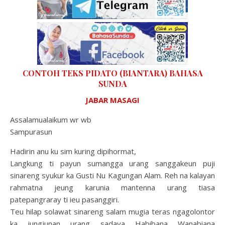
CONTOH TEKS PIDATO (BIANTARA) BAHASA
SUNDA
JABAR MASAGI
Assalamualaikum wr wb
Sampurasun
Hadirin anu ku sim kuring dipihormat,
Langkung ti payun sumangga urang sanggakeun puji
sinareng syukur ka Gusti Nu Kagungan Alam. Reh na kalayan
rahmatna jeung karunia mantenna urang tiasa
patepangraray ti ieu pasanggiri.
Teu hilap solawat sinareng salam mugia teras ngagolontor
ka jungjunan urang sadaya Habibana Wanabiana