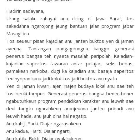
Hadirin sadayana,
Urang salaku rahayat anu cicing di Jawa Barat, tos
sakedahna ngarojong jeung bantuan jalan program Jabar
Masagi ieu.
Tos seueur pisan kajadian anu janten buktos yen di jaman
ayeuna. Tantangan pangageungna kanggo generasi
penerus bangsa teh nyaeta masalah paripolah. Kajadian-
kajadian sapertos tawuran antar pelajar, seks bebas,
pamakean narkoba, dugi ka kajadian anu basaja sapertos
teu nyopan kanu jadi kolot tos jadi buktos anu nyata.
Yen di jaman kiwari, ajen inajen budaya lokal anu sae teh
tos beuki tumpur. Generasi penerus bangsa bener-bener
ngabutuhkeun program pendidikan karakter anu leuwih sae
deui tangtu ngarahkeun aranjeunna janten pribadi anu
leuwih hade, anu jauh dina hal negatip.
Anu kahiji, Surti. Diajar ngarasakeun.
Anu kadua, Harti. Diajar ngarti.
Anu katilu, Bukti. Diajar ngalakukeun.