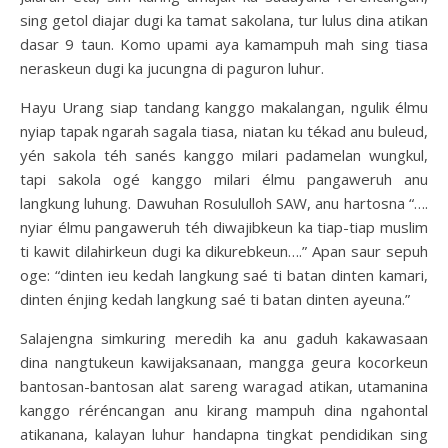
sing getol diajar dugi ka tamat sakolana, tur lulus dina atikan
dasar 9 taun. Komo upami aya kamampuh mah sing tiasa
neraskeun dugi ka jucungna di paguron luhur.
Hayu Urang siap tandang kanggo makalangan, ngulik élmu
nyiap tapak ngarah sagala tiasa, niatan ku tékad anu buleud,
yén sakola téh sanés kanggo milari padamelan wungkul,
tapi sakola ogé kanggo milari élmu pangaweruh anu
langkung luhung. Dawuhan Rosululloh SAW, anu hartosna “….
nyiar élmu pangaweruh téh diwajibkeun ka tiap-tiap muslim
ti kawit dilahirkeun dugi ka dikurebkeun….” Apan saur sepuh
oge: “dinten ieu kedah langkung saé ti batan dinten kamari,
dinten énjing kedah langkung saé ti batan dinten ayeuna.”
Salajengna simkuring meredih ka anu gaduh kakawasaan
dina nangtukeun kawijaksanaan, mangga geura kocorkeun
bantosan-bantosan alat sareng waragad atikan, utamanina
kanggo réréncangan anu kirang mampuh dina ngahontal
atikanana, kalayan luhur handapna tingkat pendidikan sing