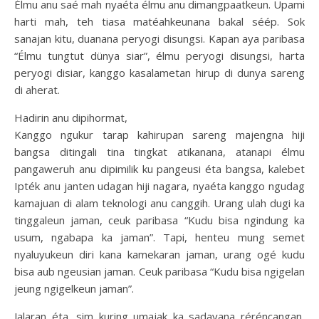
Élmu anu saé mah nyaéta élmu anu dimangpaatkeun. Upami
harti mah, teh tiasa matéahkeunana bakal séép. Sok
sanajan kitu, duanana peryogi disungsi. Kapan aya paribasa
“Élmu tungtut dünya siar”, élmu peryogi disungsi, harta
peryogi disiar, kanggo kasalametan hirup di dunya sareng
di aherat.
Hadirin anu dipihormat,
Kanggo ngukur tarap kahirupan sareng majengna hiji
bangsa ditingali tina tingkat atikanana, atanapi élmu
pangaweruh anu dipimilik ku pangeusi éta bangsa, kalebet
Ipték anu janten udagan hiji nagara, nyaéta kanggo ngudag
kamajuan di alam teknologi anu canggih. Urang ulah dugi ka
tinggaleun jaman, ceuk paribasa “Kudu bisa ngindung ka
usum, ngabapa ka jaman”. Tapi, henteu mung semet
nyaluyukeun diri kana kamekaran jaman, urang ogé kudu
bisa aub ngeusian jaman. Ceuk paribasa “Kudu bisa ngigelan
jeung ngigelkeun jaman”.
Jalaran éta, sim kuring umajak ka sadayana réréncangan,