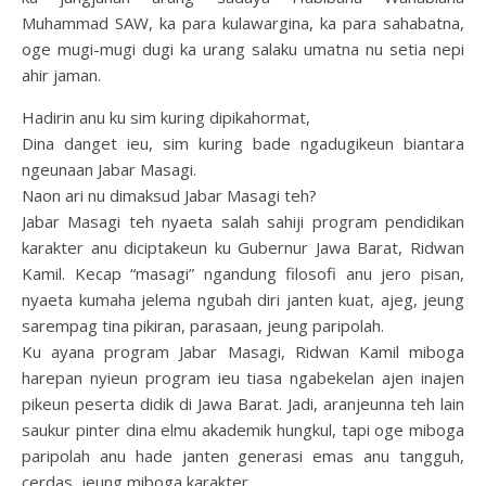
Muhammad SAW, ka para kulawargina, ka para sahabatna,
oge mugi-mugi dugi ka urang salaku umatna nu setia nepi
ahir jaman.
Hadirin anu ku sim kuring dipikahormat,
Dina danget ieu, sim kuring bade ngadugikeun biantara
ngeunaan Jabar Masagi.
Naon ari nu dimaksud Jabar Masagi teh?
Jabar Masagi teh nyaeta salah sahiji program pendidikan
karakter anu diciptakeun ku Gubernur Jawa Barat, Ridwan
Kamil. Kecap “masagi” ngandung filosofi anu jero pisan,
nyaeta kumaha jelema ngubah diri janten kuat, ajeg, jeung
sarempag tina pikiran, parasaan, jeung paripolah.
Ku ayana program Jabar Masagi, Ridwan Kamil miboga
harepan nyieun program ieu tiasa ngabekelan ajen inajen
pikeun peserta didik di Jawa Barat. Jadi, aranjeunna teh lain
saukur pinter dina elmu akademik hungkul, tapi oge miboga
paripolah anu hade janten generasi emas anu tangguh,
cerdas, jeung miboga karakter.