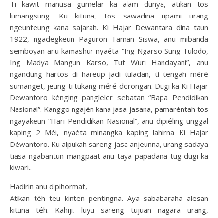
Ti kawit manusa gumelar ka alam dunya, atikan tos
lumangsung. Ku kituna, tos sawadina upami urang
ngeunteung kana sajarah. Ki Hajar Dewantara dina taun
1922, ngadegkeun Paguron Taman Siswa, anu mibanda
semboyan anu kamashur nyaéta “Ing Ngarso Sung Tulodo,
Ing Madya Mangun Karso, Tut Wuri Handayani”, anu
ngandung hartos di hareup jadi tuladan, ti tengah méré
sumanget, jeung ti tukang méré dorongan. Dugi ka Ki Hajar
Dewantoro kénging pangleler sebatan “Bapa Pendidikan
Nasional”. Kanggo ngajén kana jasa-jasana, pamaréntah tos
ngayakeun “Hari Pendidikan Nasional”, anu dipiéling unggal
kaping 2 Méi, nyaéta minangka kaping lahirna Ki Hajar
Déwantoro. Ku alpukah sareng jasa anjeunna, urang sadaya
tiasa ngabantun mangpaat anu taya papadana tug dugi ka
kiwari..
Hadirin anu dipihormat,
Atikan téh teu kinten pentingna. Aya sababaraha alesan
kituna téh. Kahiji, luyu sareng tujuan nagara urang,