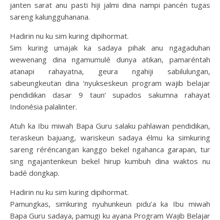
janten sarat anu pasti hiji jalmi dina nampi pancén tugas
sareng kalungguhanana.
Hadirin nu ku sim kuring dipihormat.
Sim kuring umajak ka sadaya pihak anu ngagaduhan
wewenang dina ngamumulé dunya atikan, pamaréntah
atanapi rahayatna, geura ngahiji sabilulungan,
sabeungkeutan dina ‘nyukseskeun program wajib belajar
pendidikan dasar 9 taun’ supados sakumna rahayat
Indonésia palalinter.
Atuh ka Ibu miwah Bapa Guru salaku pahlawan pendidikan,
teraskeun bajuang, wariskeun sadaya élmu ka simkuring
sareng réréncangan kanggo bekel ngahanca garapan, tur
sing ngajantenkeun bekel hirup kumbuh dina waktos nu
badé dongkap.
Hadirin nu ku sim kuring dipihormat.
Pamungkas, simkuring nyuhunkeun pidu’a ka Ibu miwah
Bapa Guru sadaya, pamugi ku ayana Program Wajib Belajar