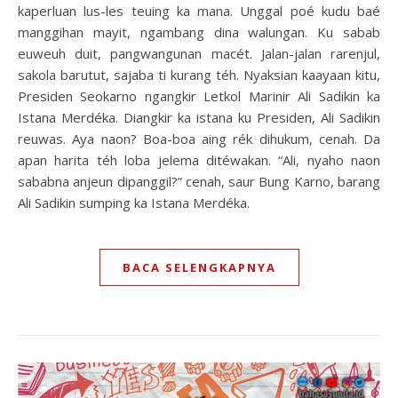
kaperluan lus-les teuing ka mana. Unggal poé kudu baé
manggihan mayit, ngambang dina walungan. Ku sabab
euweuh duit, pangwangunan macét. Jalan-jalan rarenjul,
sakola barutut, sajaba ti kurang téh. Nyaksian kaayaan kitu,
Presiden Seokarno ngangkir Letkol Marinir Ali Sadikin ka
Istana Merdéka. Diangkir ka istana ku Presiden, Ali Sadikin
reuwas. Aya naon? Boa-boa aing rék dihukum, cenah. Da
apan harita téh loba jelema ditéwakan. “Ali, nyaho naon
sababna anjeun dipanggil?” cenah, saur Bung Karno, barang
Ali Sadikin sumping ka Istana Merdéka.
BACA SELENGKAPNYA