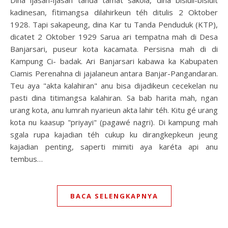
kadinesan, fitimangsa dilahirkeun téh ditulis 2 Oktober
1928. Tapi sakapeung, dina Kar tu Tanda Penduduk (KTP),
dicatet 2 Oktober 1929 Sarua ari tempatna mah di Desa
Banjarsari, puseur kota kacamata. Persisna mah di di
Kampung Ci- badak. Ari Banjarsari kabawa ka Kabupaten
Ciamis Perenahna di jajalaneun antara Banjar-Pangandaran.
Teu aya "akta kalahiran" anu bisa dijadikeun cecekelan nu
pasti dina titimangsa kalahiran. Sa bab harita mah, ngan
urang kota, anu lumrah nyarieun akta lahir téh. Kitu gé urang
kota nu kaasup "priyayi" (pagawé nagri). Di kampung mah
sgala rupa kajadian téh cukup ku dirangkepkeun jeung
kajadian penting, saperti mimiti aya karéta api anu
tembus…
BACA SELENGKAPNYA