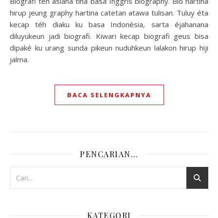
Biografi téh aslana tina basa Inggris biography. Bio hartina
hirup jeung graphy hartina catetan atawa tulisan. Tuluy éta
kecap téh diaku ku basa Indonésia, sarta éjahanana
diluyukeun jadi biografi. Kiwari kecap biografi geus bisa
dipaké ku urang sunda pikeun nuduhkeun lalakon hirup hiji
jalma.
BACA SELENGKAPNYA
PENCARIAN…
KATEGORI