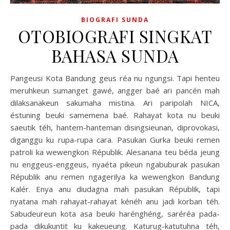
BIOGRAFI SUNDA
OTOBIOGRAFI SINGKAT
BAHASA SUNDA
Pangeusi Kota Bandung geus réa nu ngungsi. Tapi henteu
meruhkeun sumanget gawé, angger baé ari pancén mah
dilaksanakeun sakumaha mistina. Ari paripolah NICA,
éstuning beuki samemena baé. Rahayat kota nu beuki
saeutik téh, hantem-hanteman disingsieunan, diprovokasi,
diganggu ku rupa-rupa cara. Pasukan Gurka beuki remen
patroli ka wewengkon Républik. Alesanana teu béda jeung
nu enggeus-enggeus, nyaéta pikeun ngabuburak pasukan
Républik anu remen ngagerilya ka wewengkon Bandung
Kalér. Enya anu diudagna mah pasukan Républik, tapi
nyatana mah rahayat-rahayat kénéh anu jadi korban téh.
Sabudeureun kota asa beuki harénghéng, saréréa pada-
pada dikukuntit ku kakeueung. Katurug-katutuhna téh,