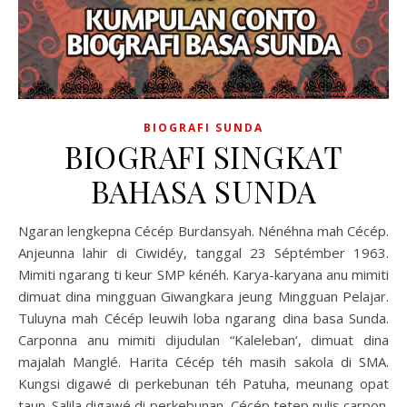
BIOGRAFI SUNDA
BIOGRAFI SINGKAT
BAHASA SUNDA
Ngaran lengkepna Cécép Burdansyah. Nénéhna mah Cécép.
Anjeunna lahir di Ciwidéy, tanggal 23 Séptémber 1963.
Mimiti ngarang ti keur SMP kénéh. Karya-karyana anu mimiti
dimuat dina mingguan Giwangkara jeung Mingguan Pelajar.
Tuluyna mah Cécép leuwih loba ngarang dina basa Sunda.
Carponna anu mimiti dijudulan “Kaleleban’, dimuat dina
majalah Manglé. Harita Cécép téh masih sakola di SMA.
Kungsi digawé di perkebunan téh Patuha, meunang opat
taun. Salila digawé di perkebunan, Cécép tetep nulis carpon.