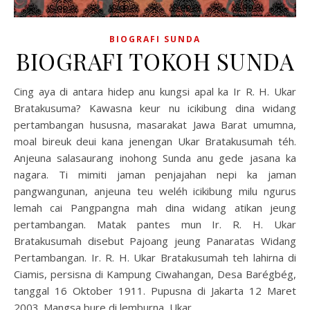
BIOGRAFI SUNDA
BIOGRAFI TOKOH SUNDA
Cing aya di antara hidep anu kungsi apal ka Ir R. H. Ukar
Bratakusuma? Kawasna keur nu icikibung dina widang
pertambangan hususna, masarakat Jawa Barat umumna,
moal bireuk deui kana jenengan Ukar Bratakusumah téh.
Anjeuna salasaurang inohong Sunda anu gede jasana ka
nagara. Ti mimiti jaman penjajahan nepi ka jaman
pangwangunan, anjeuna teu weléh icikibung milu ngurus
lemah cai Pangpangna mah dina widang atikan jeung
pertambangan. Matak pantes mun Ir. R. H. Ukar
Bratakusumah disebut Pajoang jeung Panaratas Widang
Pertambangan. Ir. R. H. Ukar Bratakusumah teh lahirna di
Ciamis, persisna di Kampung Ciwahangan, Desa Barégbég,
tanggal 16 Oktober 1911. Pupusna di Jakarta 12 Maret
2003. Mangsa bure di lemburna, Ukar…