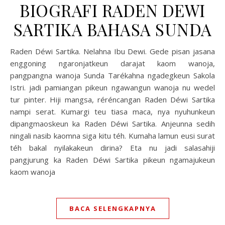
BIOGRAFI RADEN DEWI
SARTIKA BAHASA SUNDA
Raden Déwi Sartika. Nelahna Ibu Dewi. Gede pisan jasana
enggoning ngaronjatkeun darajat kaom wanoja,
pangpangna wanoja Sunda Tarékahna ngadegkeun Sakola
Istri. jadi pamiangan pikeun ngawangun wanoja nu wedel
tur pinter. Hiji mangsa, réréncangan Raden Déwi Sartika
nampi serat. Kumargi teu tiasa maca, nya nyuhunkeun
dipangmaoskeun ka Raden Déwi Sartika. Anjeunna sedih
ningali nasib kaomna siga kitu téh. Kumaha lamun eusi surat
téh bakal nyilakakeun dirina? Eta nu jadi salasahiji
pangjurung ka Raden Déwi Sartika pikeun ngamajukeun
kaom wanoja
BACA SELENGKAPNYA