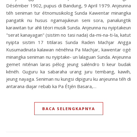
Désémber 1902, pupus di Bandung, 9 April 1979. Anjeunna
téh seniman tur étnomusikolog Sunda Kawentar minangka
pangatik nu husus ngamajukeun seni sora, panalungtik
karawitan tur ahli téori musik Sunda. Anjeunna nu nyiptakeun
"serat kanayagan" (sistim no tasi nada) da-mi-na-ti-la, katut
nyipta sistim 17 titilaras Sunda Raden Machjar Angga
Kusumadinata kalawan nénéhna Pa Machjar, kawentar ogé
minangka seniman nu nyiptake- un lalaguan Sunda. Anjeunna
gemet niténan laras pélog jeung saléndro ti keur budak
kénéh. Guguru ka sabaraha urang juru tembang, kawih,
jeung nayaga. Seniman nu kungsi dipiguru ku anjeunna téh di
antarana diajar rebab ka Pa Étjén Basara,…
BACA SELENGKAPNYA