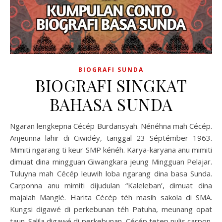
BIOGRAFI SUNDA
BIOGRAFI SINGKAT
BAHASA SUNDA
Ngaran lengkepna Cécép Burdansyah. Nénéhna mah Cécép.
Anjeunna lahir di Ciwidéy, tanggal 23 Séptémber 1963.
Mimiti ngarang ti keur SMP kénéh. Karya-karyana anu mimiti
dimuat dina mingguan Giwangkara jeung Mingguan Pelajar.
Tuluyna mah Cécép leuwih loba ngarang dina basa Sunda.
Carponna anu mimiti dijudulan “Kaleleban’, dimuat dina
majalah Manglé. Harita Cécép téh masih sakola di SMA.
Kungsi digawé di perkebunan téh Patuha, meunang opat
taun. Salila digawé di perkebunan, Cécép tetep nulis carpon.