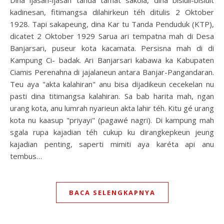
kadinesan, fitimangsa dilahirkeun téh ditulis 2 Oktober
1928. Tapi sakapeung, dina Kar tu Tanda Penduduk (KTP),
dicatet 2 Oktober 1929 Sarua ari tempatna mah di Desa
Banjarsari, puseur kota kacamata. Persisna mah di di
Kampung Ci- badak. Ari Banjarsari kabawa ka Kabupaten
Ciamis Perenahna di jajalaneun antara Banjar-Pangandaran.
Teu aya "akta kalahiran" anu bisa dijadikeun cecekelan nu
pasti dina titimangsa kalahiran. Sa bab harita mah, ngan
urang kota, anu lumrah nyarieun akta lahir téh. Kitu gé urang
kota nu kaasup "priyayi" (pagawé nagri). Di kampung mah
sgala rupa kajadian téh cukup ku dirangkepkeun jeung
kajadian penting, saperti mimiti aya karéta api anu
tembus…
BACA SELENGKAPNYA