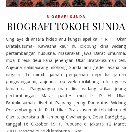
BIOGRAFI SUNDA
BIOGRAFI TOKOH SUNDA
Cing aya di antara hidep anu kungsi apal ka Ir R. H. Ukar
Bratakusuma? Kawasna keur nu icikibung dina widang
pertambangan hususna, masarakat Jawa Barat umumna,
moal bireuk deui kana jenengan Ukar Bratakusumah téh.
Anjeuna salasaurang inohong Sunda anu gede jasana ka
nagara. Ti mimiti jaman penjajahan nepi ka jaman
pangwangunan, anjeuna teu weléh icikibung milu ngurus
lemah cai Pangpangna mah dina widang atikan jeung
pertambangan. Matak pantes mun Ir. R. H. Ukar
Bratakusumah disebut Pajoang jeung Panaratas Widang
Pertambangan. Ir. R. H. Ukar Bratakusumah teh lahirna di
Ciamis, persisna di Kampung Ciwahangan, Desa Barégbég,
tanggal 16 Oktober 1911. Pupusna di Jakarta 12 Maret
2003. Mangsa bure di lemburna, Ukar…