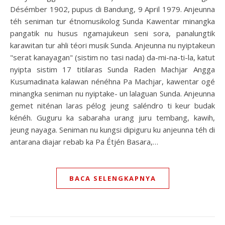
Désémber 1902, pupus di Bandung, 9 April 1979. Anjeunna
téh seniman tur étnomusikolog Sunda Kawentar minangka
pangatik nu husus ngamajukeun seni sora, panalungtik
karawitan tur ahli téori musik Sunda. Anjeunna nu nyiptakeun
"serat kanayagan" (sistim no tasi nada) da-mi-na-ti-la, katut
nyipta sistim 17 titilaras Sunda Raden Machjar Angga
Kusumadinata kalawan nénéhna Pa Machjar, kawentar ogé
minangka seniman nu nyiptake- un lalaguan Sunda. Anjeunna
gemet niténan laras pélog jeung saléndro ti keur budak
kénéh. Guguru ka sabaraha urang juru tembang, kawih,
jeung nayaga. Seniman nu kungsi dipiguru ku anjeunna téh di
antarana diajar rebab ka Pa Étjén Basara,…
BACA SELENGKAPNYA