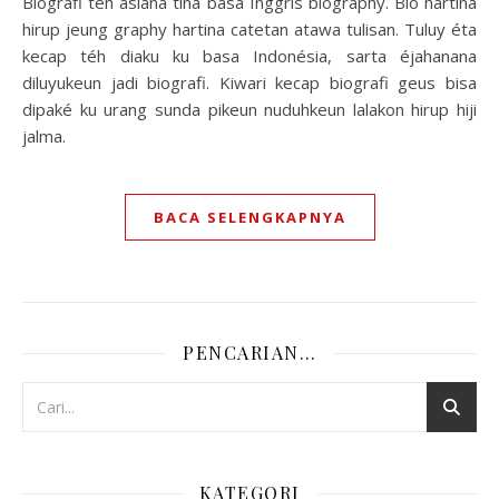
Biografi téh aslana tina basa Inggris biography. Bio hartina
hirup jeung graphy hartina catetan atawa tulisan. Tuluy éta
kecap téh diaku ku basa Indonésia, sarta éjahanana
diluyukeun jadi biografi. Kiwari kecap biografi geus bisa
dipaké ku urang sunda pikeun nuduhkeun lalakon hirup hiji
jalma.
BACA SELENGKAPNYA
PENCARIAN…
KATEGORI