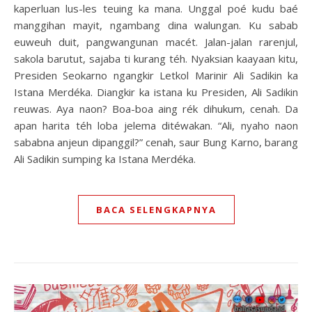
kaperluan lus-les teuing ka mana. Unggal poé kudu baé
manggihan mayit, ngambang dina walungan. Ku sabab
euweuh duit, pangwangunan macét. Jalan-jalan rarenjul,
sakola barutut, sajaba ti kurang téh. Nyaksian kaayaan kitu,
Presiden Seokarno ngangkir Letkol Marinir Ali Sadikin ka
Istana Merdéka. Diangkir ka istana ku Presiden, Ali Sadikin
reuwas. Aya naon? Boa-boa aing rék dihukum, cenah. Da
apan harita téh loba jelema ditéwakan. “Ali, nyaho naon
sababna anjeun dipanggil?” cenah, saur Bung Karno, barang
Ali Sadikin sumping ka Istana Merdéka.
BACA SELENGKAPNYA