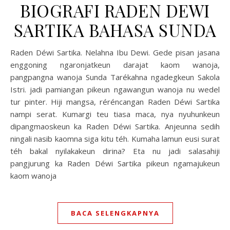
BIOGRAFI RADEN DEWI
SARTIKA BAHASA SUNDA
Raden Déwi Sartika. Nelahna Ibu Dewi. Gede pisan jasana
enggoning ngaronjatkeun darajat kaom wanoja,
pangpangna wanoja Sunda Tarékahna ngadegkeun Sakola
Istri. jadi pamiangan pikeun ngawangun wanoja nu wedel
tur pinter. Hiji mangsa, réréncangan Raden Déwi Sartika
nampi serat. Kumargi teu tiasa maca, nya nyuhunkeun
dipangmaoskeun ka Raden Déwi Sartika. Anjeunna sedih
ningali nasib kaomna siga kitu téh. Kumaha lamun eusi surat
téh bakal nyilakakeun dirina? Eta nu jadi salasahiji
pangjurung ka Raden Déwi Sartika pikeun ngamajukeun
kaom wanoja
BACA SELENGKAPNYA