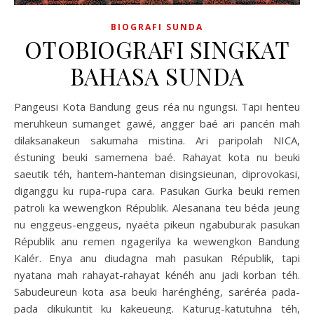
BIOGRAFI SUNDA
OTOBIOGRAFI SINGKAT
BAHASA SUNDA
Pangeusi Kota Bandung geus réa nu ngungsi. Tapi henteu
meruhkeun sumanget gawé, angger baé ari pancén mah
dilaksanakeun sakumaha mistina. Ari paripolah NICA,
éstuning beuki samemena baé. Rahayat kota nu beuki
saeutik téh, hantem-hanteman disingsieunan, diprovokasi,
diganggu ku rupa-rupa cara. Pasukan Gurka beuki remen
patroli ka wewengkon Républik. Alesanana teu béda jeung
nu enggeus-enggeus, nyaéta pikeun ngabuburak pasukan
Républik anu remen ngagerilya ka wewengkon Bandung
Kalér. Enya anu diudagna mah pasukan Républik, tapi
nyatana mah rahayat-rahayat kénéh anu jadi korban téh.
Sabudeureun kota asa beuki harénghéng, saréréa pada-
pada dikukuntit ku kakeueung. Katurug-katutuhna téh,