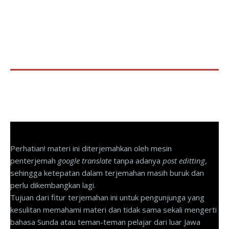
GOOGLE TRANSLATE
Perhatian! materi ini diterjemahkan oleh mesin
penterjemah
google translate
tanpa adanya
post editting
,
sehingga ketepatan dalam terjemahan masih buruk dan
perlu dikembangkan lagi.
Tujuan dari fitur terjemahan ini untuk pengunjunga yang
kesulitan memahami materi dan tidak sama sekali mengerti
bahasa Sunda atau teman-teman pelajar dari luar Jawa