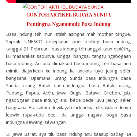
CONTOH ARTIKEL BUDAYA SUNDA
Pentingna Ngamumulé Basa Indung
Basa indung téh mun istilah asingna mah mother tangue.
Saprak UNESCO netepkeun poé miéling basa indung
tanggal 21 Pebruari, basa indung téh unggal taun dipiéling
ku masarakat sadunya. Unggal bangsa, tangtu ngabogaan
basa indung. Ari anu dimaksud basa indung téh basa anu
mimiti diajarkeun ku indung ka anakna luyu jeung sélér
bangsana. Upamana, urang Sunda basa indungna basa
Sunda, urang Batak basa indungna basa Batak, urang
Padang, Papua, Acéh, Jawa, Bugis, Batawi, Cirebon, jsb.
ngabogaan basa indung anu béda-béda luyu jeung sélér
bangsana. Éta kakara di wilayah Indonésia, di sakuliah dunya
leuwih rupa-rupa deui, da unggal nagara boga basa
indungna séwang-séwangan.
Di Jawa Barat, aya tilu basa indung anu kaasup badag. Di