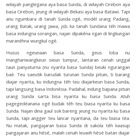
wilayah panglegana aya basa Sunda, di wilayah Cirebon aya
basa Cirebon, jeung di wilayah Bekasi aya basa Batawi. Tapi
anu ngumbara di tanah Sunda ogé, modél urang Padang,
urang Batak, urang Jawa, jsb. ka tanah Sundana téh mawa
basa indungna sorangan, najan dipakéna ngan di lingkungan
maranéhna wungkul ogé.
Husus ngeunaan basa Sunda, geus loba nu
manghariwangkeun sieun tumpur, lantaran cenah unggal
taun panyaturna (nu nyarita basa Sunda) beuki ngurangan
baé. Teu saeutik barudak turunan Sunda pituin, ti barang
diajar nyarita, ku indungna téh teu diajarkeun basa Sunda,
tapi langsung basa Indonésia. Padahal, indung bapana pituin
urang Sunda sarta bisa nyarita ku basa Sunda. Atuh
pagegedéanana ogé budak téh teu biasa nyarita ku basa
Sunda. Najan dina gaul sok bareng jeung nu nyarita ku basa
Sunda, tapi angger teu lancar nyaritana, da teu biasa téa.
Nu matak, pangajaran basa Sunda di sakola téh kaasup
pangajaran anu hésé, malah cenah leuwih hésé batan diajar