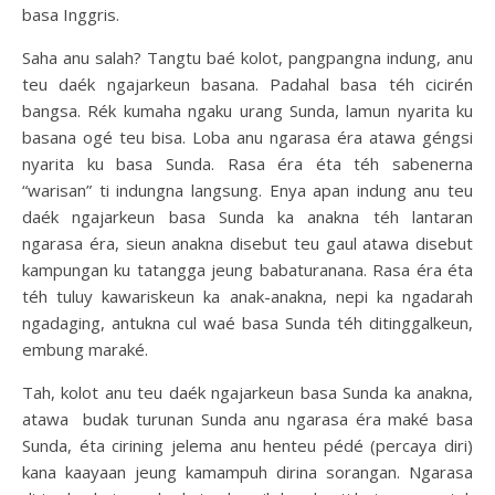
basa Inggris.
Saha anu salah? Tangtu baé kolot, pangpangna indung, anu
teu daék ngajarkeun basana. Padahal basa téh cicirén
bangsa. Rék kumaha ngaku urang Sunda, lamun nyarita ku
basana ogé teu bisa. Loba anu ngarasa éra atawa géngsi
nyarita ku basa Sunda. Rasa éra éta téh sabenerna
“warisan” ti indungna langsung. Enya apan indung anu teu
daék ngajarkeun basa Sunda ka anakna téh lantaran
ngarasa éra, sieun anakna disebut teu gaul atawa disebut
kampungan ku tatangga jeung babaturanana. Rasa éra éta
téh tuluy kawariskeun ka anak-anakna, nepi ka ngadarah
ngadaging, antukna cul waé basa Sunda téh ditinggalkeun,
embung maraké.
Tah, kolot anu teu daék ngajarkeun basa Sunda ka anakna,
atawa budak turunan Sunda anu ngarasa éra maké basa
Sunda, éta cirining jelema anu henteu pédé (percaya diri)
kana kaayaan jeung kamampuh dirina sorangan. Ngarasa