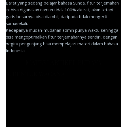
Barat yang sedang belajar bahasa Sunda, fitur terjemahan
ini bisa digunakan namun tidak 100% akurat, akan tetapi
garis besarnya bisa diambil, daripada tidak mengerti
samasekali.
Kedepanya mudah-mudahan admin punya waktu sehingga
bisa mengoptimalkan fitur terjemahannya sendiri, dengan
begitu pengunjung bisa mempelajari materi dalam bahasa
Indonesia.
MATERI ARTIKEL BUDAYA
A. BENTUK WACANA
Wacana memiliki bentuk tertentu. Munculnya bentuk-bentuk
wacana karena adanya perbedaan cara penyampaian isi
wacana. Ada wacana yang cara penyampaian isinya melalui
narasi, ada yang dideskripsikan, ada yang dijelaskan, dan
ada pula yang dijelaskan sambil diberi alasan.
Dari empat cara penyajian isi suatu wacana yang berbeda,