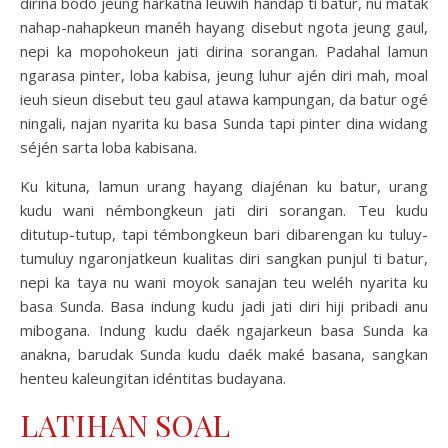
dirina bodo jeung harkatna leuwih handap ti batur, nu matak
nahap-nahapkeun manéh hayang disebut ngota jeung gaul,
nepi ka mopohokeun jati dirina sorangan. Padahal lamun
ngarasa pinter, loba kabisa, jeung luhur ajén diri mah, moal
ieuh sieun disebut teu gaul atawa kampungan, da batur ogé
ningali, najan nyarita ku basa Sunda tapi pinter dina widang
séjén sarta loba kabisana.
Ku kituna, lamun urang hayang diajénan ku batur, urang
kudu wani némbongkeun jati diri sorangan. Teu kudu
ditutup-tutup, tapi témbongkeun bari dibarengan ku tuluy-
tumuluy ngaronjatkeun kualitas diri sangkan punjul ti batur,
nepi ka taya nu wani moyok sanajan teu weléh nyarita ku
basa Sunda. Basa indung kudu jadi jati diri hiji pribadi anu
mibogana. Indung kudu daék ngajarkeun basa Sunda ka
anakna, barudak Sunda kudu daék maké basana, sangkan
henteu kaleungitan idéntitas budayana.
LATIHAN SOAL