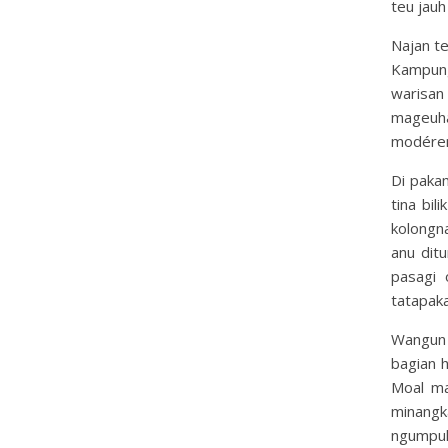
teu jauh
Najan te
Kampung
warisan
mageuh
modére
Di paka
tina bi
kolongna
anu dit
pasagi
tatapaka
Wangun 
bagian h
Moal ma
minangk
ngumpul