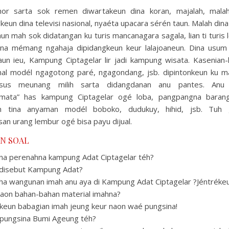
or sarta sok remen diwartakeun dina koran, majalah, mal
keun dina televisi nasional, nyaéta upacara sérén taun. Malah din
un mah sok didatangan ku turis mancanagara sagala, lian ti turis l
na mémang ngahaja dipidangkeun keur lalajoaneun. Dina usum
aun ieu, Kampung Ciptagelar lir jadi kampung wisata. Kasenian-
onal modél ngagotong paré, ngagondang, jsb. dipintonkeun ku m
sus meunang milih sarta didangdanan anu pantes. Anu
amata” has kampung Ciptagelar ogé loba, pangpangna baran
an tina anyaman modél boboko, dudukuy, hihid, jsb. Tuh 
an urang lembur ogé bisa payu dijual.
N SOAL
ana perenahna kampung Adat Ciptagelar téh?
 disebut Kampung Adat?
ha wangunan imah anu aya di Kampung Adat Ciptagelar ?Jéntrékeu
 naon bahan-bahan material imahna?
tkeun babagian imah jeung keur naon waé pungsina!
 pungsina Bumi Ageung téh?