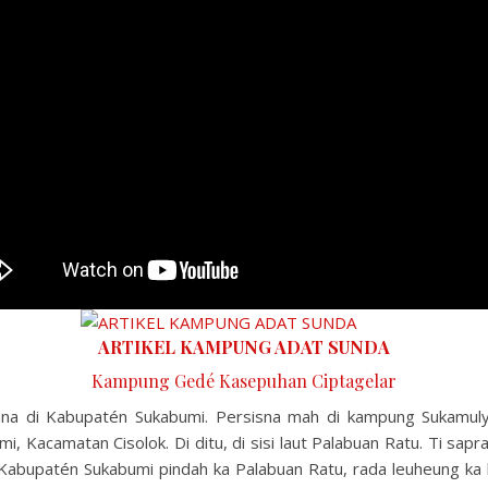
ARTIKEL KAMPUNG ADAT SUNDA
Kampung Gedé Kasepuhan Ciptagelar
na di Kabupatén Sukabumi. Persisna mah di kampung Sukamul
mi, Kacamatan Cisolok. Di ditu, di sisi laut Palabuan Ratu. Ti sapr
abupatén Sukabumi pindah ka Palabuan Ratu, rada leuheung ka 