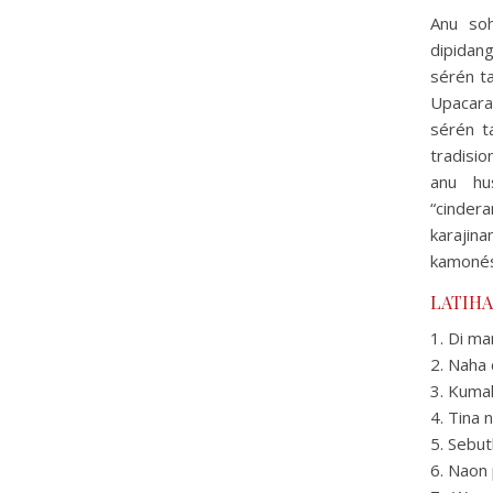
Anu soh
dipidang
sérén ta
Upacara
sérén t
tradisi
anu hu
“cinder
karajin
kamonés
LATIHA
1. Di m
2. Naha
3. Kuma
4. Tina
5. Sebu
6. Naon