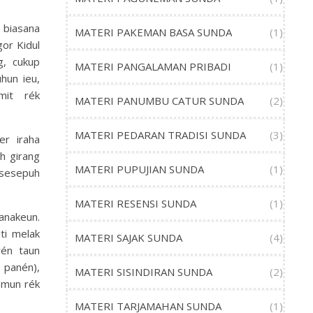
, biasana
MATERI PAKEMAN BASA SUNDA
(1)
or Kidul
g, cukup
MATERI PANGALAMAN PRIBADI
(1)
hun ieu,
mit rék
MATERI PANUMBU CATUR SUNDA
(2)
MATERI PEDARAN TRADISI SUNDA
(3)
er iraha
h girang
MATERI PUPUJIAN SUNDA
(1)
 sesepuh
MATERI RESENSI SUNDA
(1)
anakeun.
ti melak
MATERI SAJAK SUNDA
(4)
rén taun
 panén),
MATERI SISINDIRAN SUNDA
(2)
(mun rék
MATERI TARJAMAHAN SUNDA
(1)