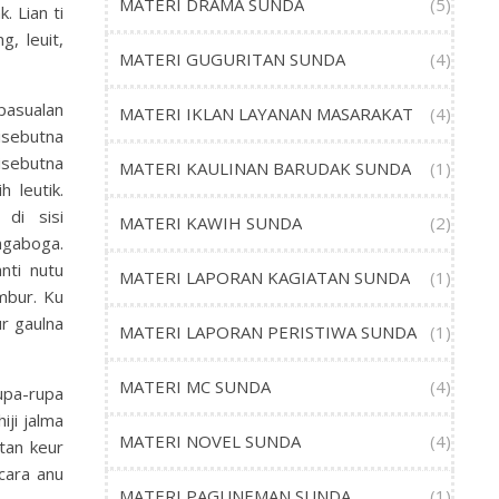
MATERI DRAMA SUNDA
(5)
 Lian ti
, leuit,
MATERI GUGURITAN SUNDA
(4)
pasualan
MATERI IKLAN LAYANAN MASARAKAT
(4)
isebutna
isebutna
MATERI KAULINAN BARUDAK SUNDA
(1)
 leutik.
 di sisi
MATERI KAWIH SUNDA
(2)
ngaboga.
nti nutu
MATERI LAPORAN KAGIATAN SUNDA
(1)
mbur. Ku
ur gaulna
MATERI LAPORAN PERISTIWA SUNDA
(1)
MATERI MC SUNDA
(4)
upa-rupa
iji jalma
MATERI NOVEL SUNDA
(4)
tan keur
cara anu
MATERI PAGUNEMAN SUNDA
(1)