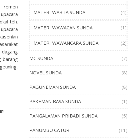
ah remen
MATERI WARTA SUNDA
(4)
a upacara
okal téh.
MATERI WAWACAN SUNDA
(1)
 upacara
kasenian
MATERI WAWANCARA SUNDA
(2)
asarakat
 dagang
MC SUNDA
(7)
g-barang
geuning,
NOVEL SUNDA
(8)
PAGUNEMAN SUNDA
(8)
PAKEMAN BASA SUNDA
(1)
n!
PANGALAMAN PRIBADI SUNDA
(5)
PANUMBU CATUR
(11)