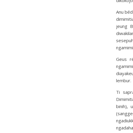
dikokoj
Anu béda
dimimit
jeung B
diwakil
sesepu
ngamimi
Geus ré
ngamimi
diayake
lembur.
Ti sapr
Dimimit
binih),
(sangge
ngadiuk
ngadahar