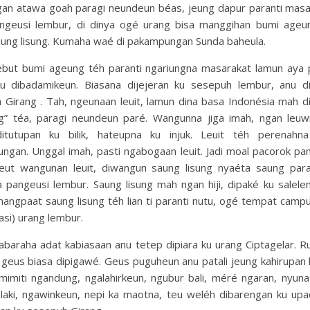
gan atawa goah paragi neundeun béas, jeung dapur paranti masak.
ngeusi lembur, di dinya ogé urang bisa manggihan bumi ageung
aung lisung. Kumaha waé di pakampungan Sunda baheula.
ebut bumi ageung téh paranti ngariungna masarakat lamun aya 
u dibadamikeun. Biasana dijejeran ku sesepuh lembur, anu d
 Girang . Tah, ngeunaan leuit, lamun dina basa Indonésia mah d
g” téa, paragi neundeun paré. Wangunna jiga imah, ngan leuwih
ditutupan ku bilik, hateupna ku injuk. Leuit téh perenahna
ngan. Unggal imah, pasti ngabogaan leuit. Jadi moal pacorok pa
eut wangunan leuit, diwangun saung lisung nyaéta saung para
 pangeusi lembur. Saung lisung mah ngan hiji, dipaké ku salele
mangpaat saung lisung téh lian ti paranti nutu, ogé tempat camp
sasi) urang lembur.
abaraha adat kabiasaan anu tetep dipiara ku urang Ciptagelar. R
geus biasa dipigawé. Geus puguheun anu patali jeung kahirupan h
 mimiti ngandung, ngalahirkeun, ngubur bali, méré ngaran, nyuna
alaki, ngawinkeun, nepi ka maotna, teu weléh dibarengan ku upa