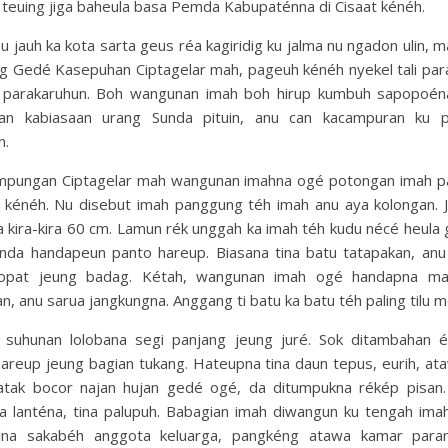
 teuing jiga baheula basa Pemda Kabupaténna di Cisaat kénéh.
u jauh ka kota sarta geus réa kagiridig ku jalma nu ngadon ulin, 
 Gedé Kasepuhan Ciptagelar mah, pageuh kénéh nyekel tali para
 parakaruhun. Boh wangunan imah boh hirup kumbuh sapopoén
an kabiasaan urang Sunda pituin, anu can kacampuran ku p
n.
mpungan Ciptagelar mah wangunan imahna ogé potongan imah 
lik kénéh. Nu disebut imah panggung téh imah anu aya kolongan. 
 kira-kira 60 cm. Lamun rék unggah ka imah téh kudu nécé heula
unda handapeun panto hareup. Biasana tina batu tatapakan, an
 opat jeung badag. Kétah, wangunan imah ogé handapna ma
n, anu sarua jangkungna. Anggang ti batu ka batu téh paling tilu 
suhunan lolobana segi panjang jeung juré. Sok ditambahan 
areup jeung bagian tukang. Hateupna tina daun tepus, eurih, ata
tak bocor najan hujan gedé ogé, da ditumpukna rékép pisan
a lanténa, tina palupuh. Babagian imah diwangun ku tengah imah
na sakabéh anggota keluarga, pangkéng atawa kamar paran