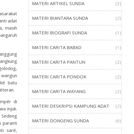
MATERI ARTIKEL SUNDA
(3)
masarakat
MATERI BIANTARA SUNDA
(2)
nti adat
a, masih
MATERI BIOGRAFI SUNDA
(1)
angaruh
MATERI CARITA BABAD
(1)
panggung
Jangkung
MATERI CARITA PANTUN
(2)
 golodog,
u wangun
MATERI CARITA PONDOK
(2)
ké batu
méteran.
MATERI CARITA WAYANG
(2)
émpér di
MATERI DESKRIPSI KAMPUNG ADAT
(2)
wa injuk.
. Sedeng
MATERI DONGENG SUNDA
(6)
 paranti
ti saré,