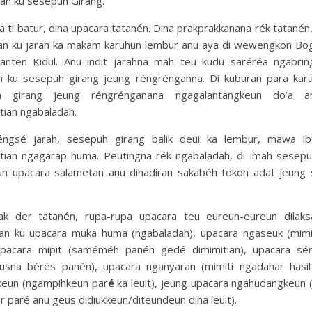
oan ku sesepuh Girang.
 ti batur, dina upacara tatanén. Dina prakprakkanana rék tatanén
ian ku jarah ka makam karuhun lembur anu aya di wewengkon Bog
anten Kidul. Anu indit jarahna mah teu kudu saréréa ngabrin
an ku sesepuh girang jeung réngrénganna. Di kuburan para karu
h girang jeung réngrénganana ngagalantangkeun do’a a
tian ngabaladah.
ngsé jarah, sesepuh girang balik deui ka lembur, mawa ib
tian ngagarap huma. Peutingna rék ngabaladah, di imah sesepu
un upacara salametan anu dihadiran sakabéh tokoh adat jeung
ak der tatanén, rupa-rupa upacara teu eureun-eureun dilaks
ian ku upacara muka huma (ngabaladah), upacara ngaseuk (mimi
 upacara mipit (saméméh panén gedé dimimitian), upacara sé
usna bérés panén), upacara nganyaran (mimiti ngadahar hasil
keun (ngampihkeun par
é
ka leuit), jeung upacara ngahudangkeun 
 paré anu geus didiukkeun/diteundeun dina leuit).