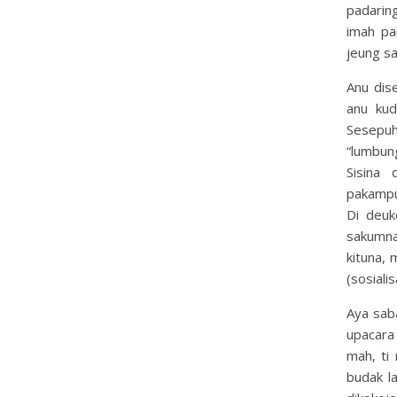
padarin
imah pa
jeung s
Anu dis
anu kud
Sesepuh
“lumbun
Sisina 
pakampu
Di deuk
sakumna
kituna, 
(sosiali
Aya sab
upacara 
mah, ti
budak l