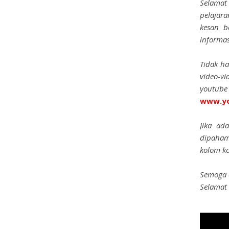
Selama
pelajar
kesan b
informa
Tidak ha
video-v
youtube 
www.yo
Jika ad
dipaham
kolom k
Semoga 
Selamat 